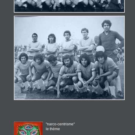
"narco-centrisme"
le thème