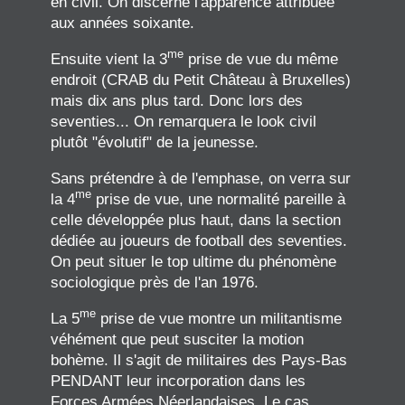
en civil. On discerne l'apparence attribuée
aux années soixante.
me
Ensuite vient la 3
prise de vue du même
endroit (CRAB du Petit Château à Bruxelles)
mais dix ans plus tard. Donc lors des
seventies... On remarquera le look civil
plutôt "évolutif" de la jeunesse.
Sans prétendre à de l'emphase, on verra sur
me
la 4
prise de vue, une normalité pareille à
celle développée plus haut, dans la section
dédiée au joueurs de football des seventies.
On peut situer le top ultime du phénomène
sociologique près de l'an 1976.
me
La 5
prise de vue montre un militantisme
véhément que peut susciter la motion
bohème. Il s'agit de militaires des Pays-Bas
PENDANT leur incorporation dans les
Forces Armées Néerlandaises. Le cas